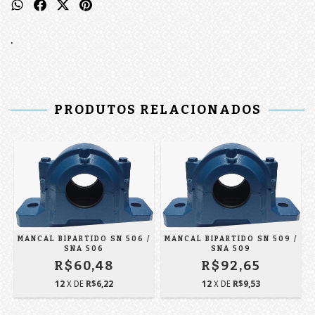
.
PRODUTOS RELACIONADOS
/
MANCAL BIPARTIDO SN 506 /
MANCAL BIPARTIDO SN 509 /
SNA 506
SNA 509
R$60,48
R$92,65
12
X DE
R$6,22
12
X DE
R$9,53